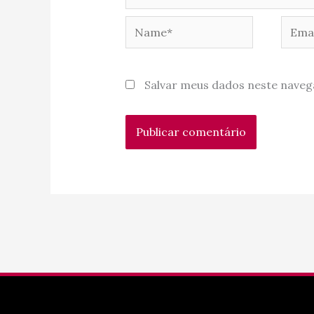
Name*
Email
Salvar meus dados neste naveg