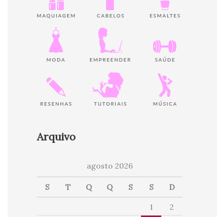
Arquivo
agosto 2026
S
T
Q
Q
S
S
D
1
2