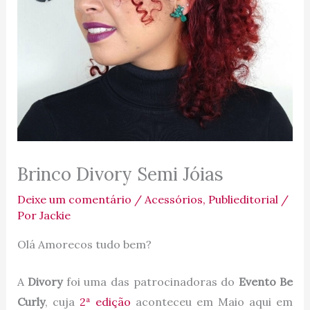
Brinco Divory Semi Jóias
Deixe um comentário
/
Acessórios
,
Publieditorial
/
Por
Jackie
Olá Amorecos tudo bem?
A
Divory
foi uma das patrocinadoras do
Evento Be
Curly
, cuja
2ª edição
aconteceu em Maio aqui em