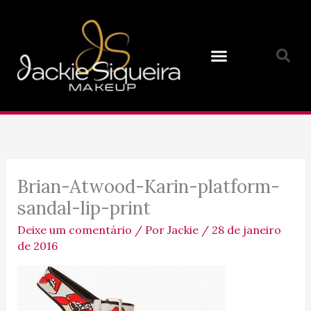
Ir
para
o
conteúdo
Brian-Atwood-Karin-platform-
sandal-lip-print
Deixe um comentário
/ Por
Jackie
/
28 de janeiro
de 2016