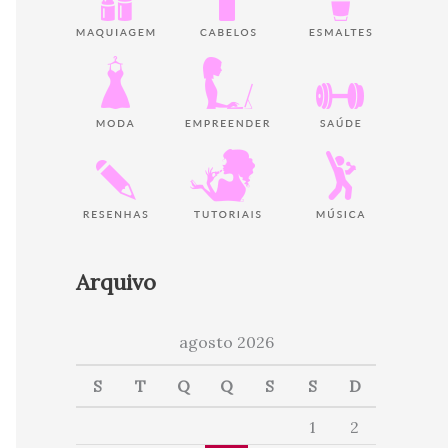
Arquivo
agosto 2026
S
T
Q
Q
S
S
D
1
2