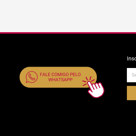
Ins
E-
mail