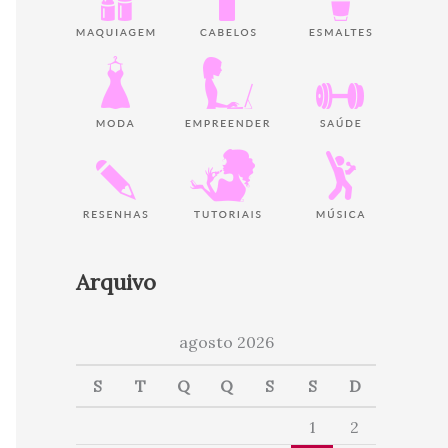
Arquivo
agosto 2026
S
T
Q
Q
S
S
D
1
2