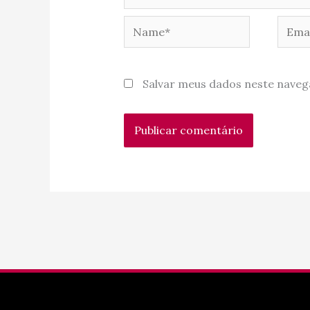
Name*
Email
Salvar meus dados neste naveg