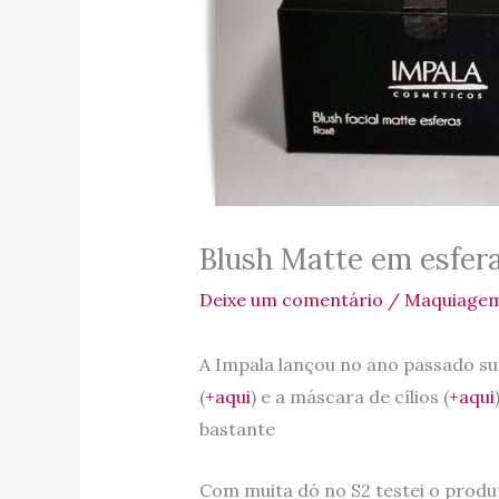
Blush Matte em esfer
Deixe um comentário
/
Maquiage
A Impala lançou no ano passado sua
(
+aqui
) e a máscara de cílios (
+aqui
bastante
Com muita dó no S2 testei o prod