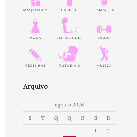
Arquivo
agosto 2026
S
T
Q
Q
S
S
D
1
2