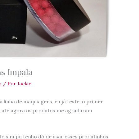
as Impala
m
/ Por
Jackie
 linha de maquiagens, eu já testei o primer
) até agora os produtos me agradaram
uto
sim pq tenho dó de usar esses produtinhos