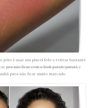
 jeito é usar um pincel fofo e retirar bastante
icar
pra não ficar com o look patati-patatá
e
anhã para não ficar muito marcado