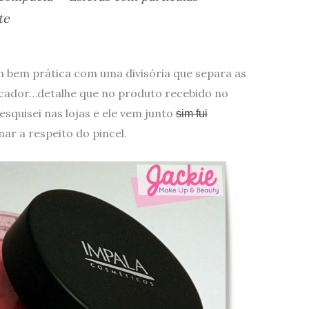
te
bem prática com uma divisória que separa as
icador…detalhe que no produto recebido no
esquisei nas lojas e ele vem junto
sim fui
ar a respeito do pincel.