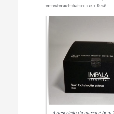
em esferas hahaha
na cor Rosê
A descrição da marca é bem ‘