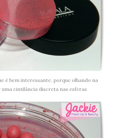
ue é bem interessante, porque olhando na
uma cintilância discreta nas esferas