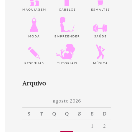
Arquivo
agosto 2026
S
T
Q
Q
S
S
D
1
2