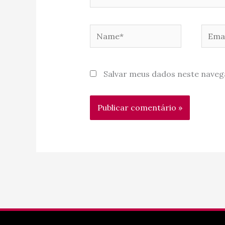
Name*
Email
Salvar meus dados neste naveg