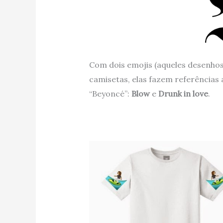
Com dois emojis (aqueles desenho
camisetas, elas fazem referências
“Beyoncé”:
Blow
e
Drunk in love
.