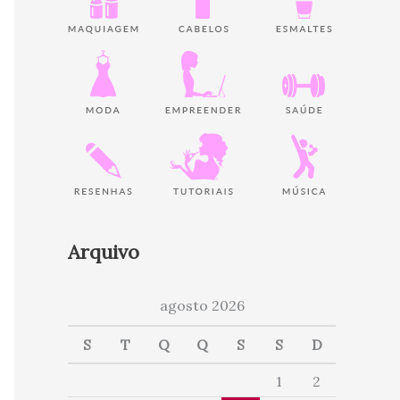
Arquivo
agosto 2026
S
T
Q
Q
S
S
D
1
2