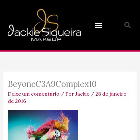
Ir
para
o
conteúdo
BeyoncC3A9Complex10
Deixe um comentário
/ Por
Jackie
/
28 de janeiro
de 2016