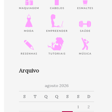
Arquivo
agosto 2026
S
T
Q
Q
S
S
D
1
2