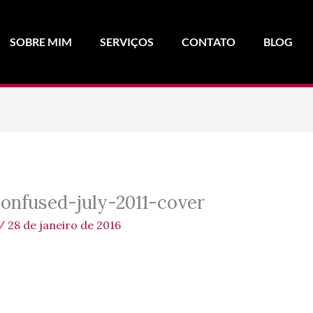
SOBRE MIM
SERVIÇOS
CONTATO
BLOG
nfused-july-2011-cover
/
28 de janeiro de 2016