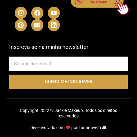
I
P
F
E
Y
L
n
i
a
n
o
i
s
n
c
v
u
n
t
t
e
e
t
k
a
e
b
l
u
e
g
r
o
o
b
d
r
e
o
p
e
i
Inscreva-se na minha newsletter
a
s
k
e
n
m
t
E-
mail
QUERO ME INSCREVER
Copyright 2022 © Jackie Makeup. Todos os direitos
reservados.
Desenvolvido com
por
Tananuvem