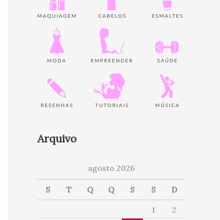
Arquivo
agosto 2026
S
T
Q
Q
S
S
D
1
2