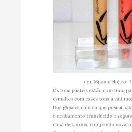
cor 16(amarelo) cor 15
Os tons pásteis estão com tudo par
esmaltes com esses tons a vult mos
Dos glosses o único que possui bas
o acabamento translúcido e segund
cima de batons, compondo novas co