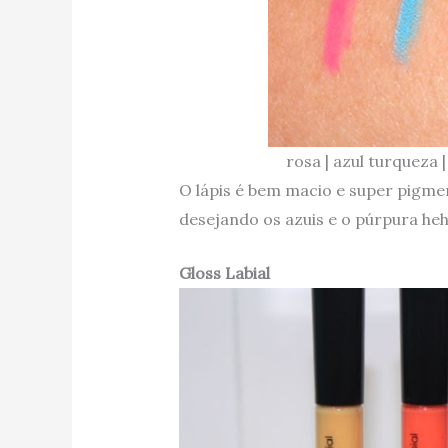
rosa | azul turqueza |
O lápis é bem macio e super pigmen
desejando os azuis e o púrpura he
Gloss Labial