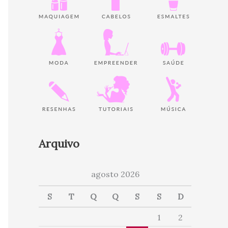
Arquivo
agosto 2026
S
T
Q
Q
S
S
D
1
2