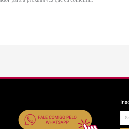
Ins
E-
mail