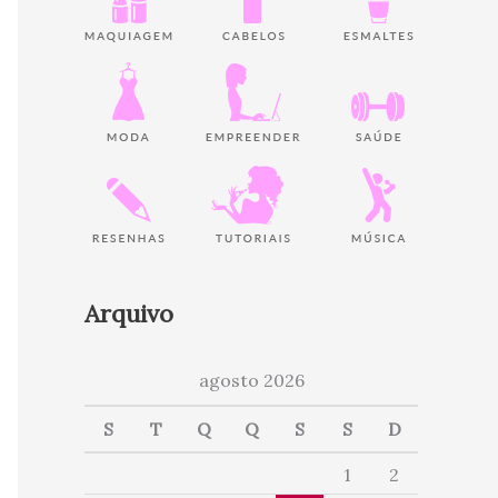
Arquivo
agosto 2026
S
T
Q
Q
S
S
D
1
2