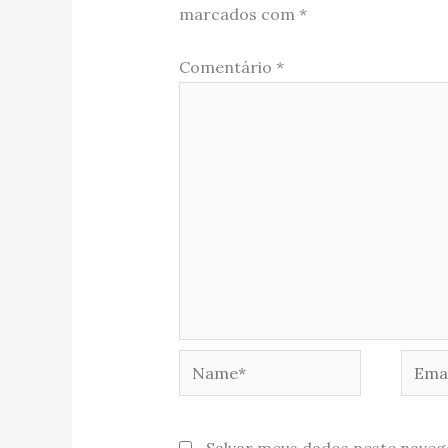
marcados com
*
Comentário
*
Name*
Email
Salvar meus dados neste naveg