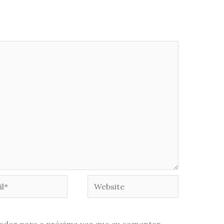
*
Website
ador para a próxima vez que eu comentar.