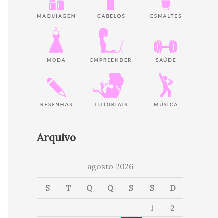
Arquivo
agosto 2026
S
T
Q
Q
S
S
D
1
2