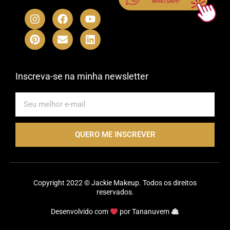
I
P
F
E
Y
L
n
i
a
n
o
i
s
n
c
v
u
n
t
t
e
e
t
k
a
e
b
l
u
e
g
r
o
o
b
d
r
e
o
p
e
i
Inscreva-se na minha newsletter
a
s
k
e
n
m
t
E-
mail
QUERO ME INSCREVER
Copyright 2022 © Jackie Makeup. Todos os direitos
reservados.
Desenvolvido com
por
Tananuvem