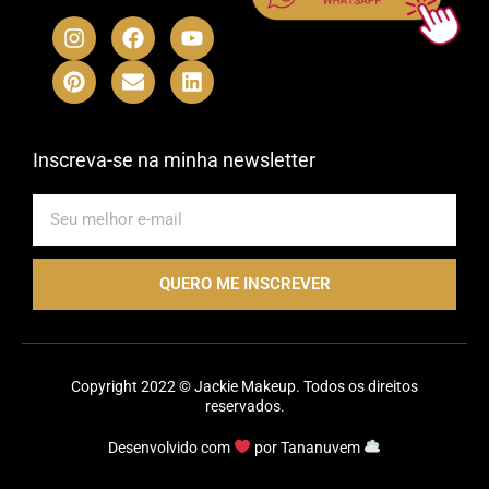
I
P
F
E
Y
L
n
i
a
n
o
i
s
n
c
v
u
n
t
t
e
e
t
k
a
e
b
l
u
e
g
r
o
o
b
d
r
e
o
p
e
i
Inscreva-se na minha newsletter
a
s
k
e
n
m
t
E-
mail
QUERO ME INSCREVER
Copyright 2022 © Jackie Makeup. Todos os direitos
reservados.
Desenvolvido com
por
Tananuvem