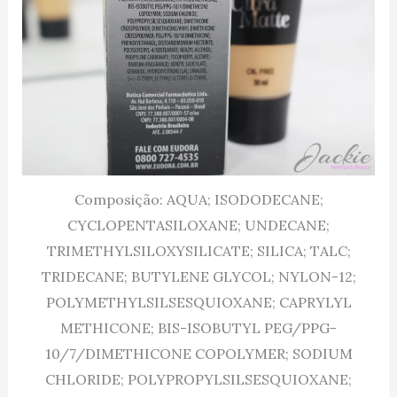
Composição: AQUA; ISODODECANE;
CYCLOPENTASILOXANE; UNDECANE;
TRIMETHYLSILOXYSILICATE; SILICA; TALC;
TRIDECANE; BUTYLENE GLYCOL; NYLON-12;
POLYMETHYLSILSESQUIOXANE; CAPRYLYL
METHICONE; BIS-ISOBUTYL PEG/PPG-
10/7/DIMETHICONE COPOLYMER; SODIUM
CHLORIDE; POLYPROPYLSILSESQUIOXANE;