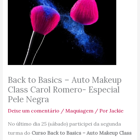
Back to Basics – Auto Makeup
Class Carol Romero- Especial
Pele Negra
Deixe um comentário
/
Maquiagem
/ Por
Jackie
No último dia 25 (sábado) participei da segunda
turma do
Curso Back to Basics – Auto Makeup Class