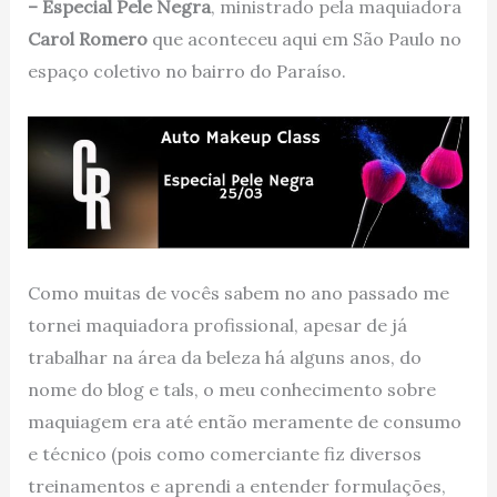
– Especial Pele Negra
, ministrado pela maquiadora
Carol Romero
que aconteceu aqui em São Paulo no
espaço coletivo no bairro do Paraíso.
Como muitas de vocês sabem no ano passado me
tornei maquiadora profissional, apesar de já
trabalhar na área da beleza há alguns anos, do
nome do blog e tals, o meu conhecimento sobre
maquiagem era até então meramente de consumo
e técnico (pois como comerciante fiz diversos
treinamentos e aprendi a entender formulações,