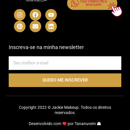
I
P
F
E
Y
L
n
i
a
n
o
i
s
n
c
v
u
n
t
t
e
e
t
k
a
e
b
l
u
e
g
r
o
o
b
d
r
e
o
p
e
i
Inscreva-se na minha newsletter
a
s
k
e
n
m
t
E-
mail
QUERO ME INSCREVER
Copyright 2022 © Jackie Makeup. Todos os direitos
reservados.
Desenvolvido com
por
Tananuvem