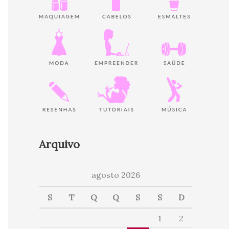
Arquivo
agosto 2026
S
T
Q
Q
S
S
D
1
2