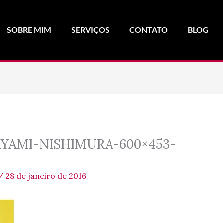
SOBRE MIM
SERVIÇOS
CONTATO
BLOG
YAMI-NISHIMURA-600×453-
/
28 de janeiro de 2016