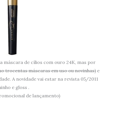
va máscara de cílios com ouro 24K, mas por
ho trocentas máscaras em uso ou novinhas)
e
ade. A novidade vai estar na revista 05/2011
nho e gloss .
promocional de lançamento)