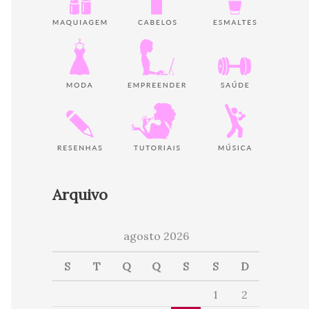
Arquivo
agosto 2026
S
T
Q
Q
S
S
D
1
2