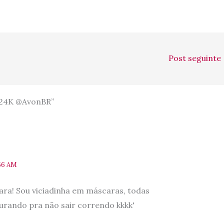
Post seguinte
 24K @AvonBR”
56 AM
ara! Sou viciadinha em máscaras, todas
rando pra não sair correndo kkkk'