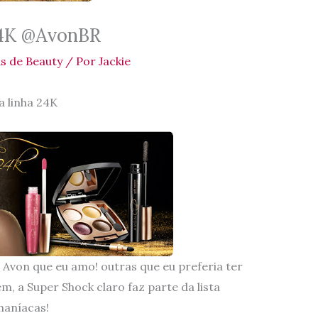
4K @AvonBR
s de Beauty
/ Por
Jackie
 linha 24K
von que eu amo! outras que eu preferia ter
m, a Super Shock claro faz parte da lista
maníacas!