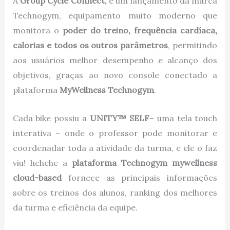
A
Group Cycle
Connect,
é um lançamento da marca
Technogym, equipamento muito moderno que
monitora o
poder do treino, frequência cardíaca,
calorias e todos os outros parâmetros
, permitindo
aos usuários melhor desempenho e alcanço dos
objetivos, graças ao novo console conectado a
plataforma
MyWellness Technogym
.
Cada bike possiu a
UNITY™ SELF
– uma tela touch
interativa – onde o professor pode monitorar e
coordenadar toda a atividade da turma, e ele o faz
viu! hehehe a
plataforma Technogym mywellness
cloud-based
fornece as principais informações
sobre os treinos dos alunos, ranking dos melhores
da turma e eficiência da equipe.