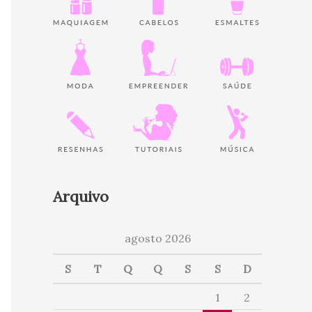
Arquivo
agosto 2026
S
T
Q
Q
S
S
D
1
2