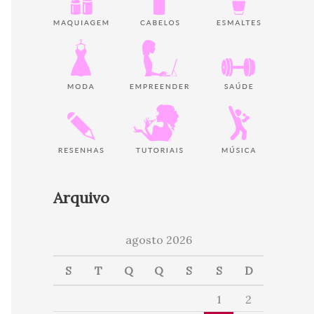
Arquivo
agosto 2026
S
T
Q
Q
S
S
D
1
2