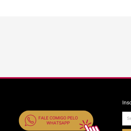
Ins
E-
mail