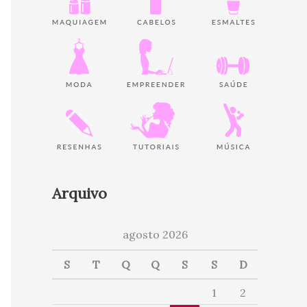
Arquivo
agosto 2026
S
T
Q
Q
S
S
D
1
2