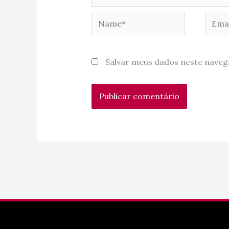
Name*
Email
Salvar meus dados neste naveg