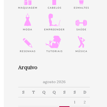
Arquivo
agosto 2026
S
T
Q
Q
S
S
D
1
2