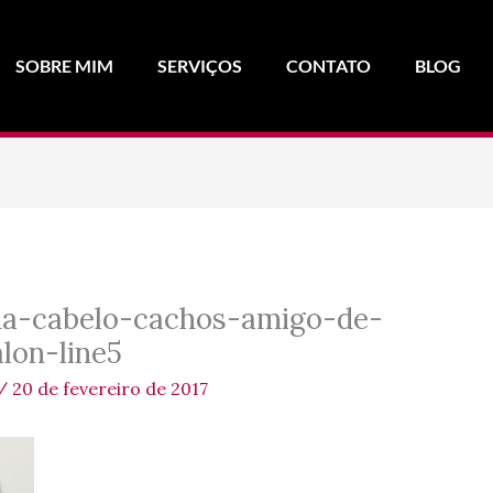
SOBRE MIM
SERVIÇOS
CONTATO
BLOG
ha-cabelo-cachos-amigo-de-
lon-line5
/
20 de fevereiro de 2017