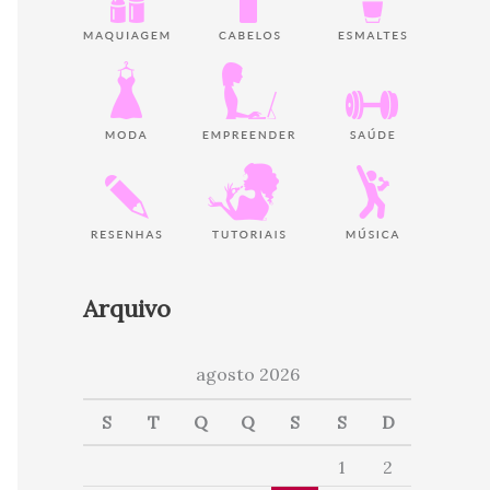
Arquivo
agosto 2026
S
T
Q
Q
S
S
D
1
2