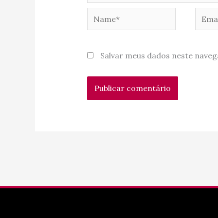
Name*
Email
Salvar meus dados neste naveg