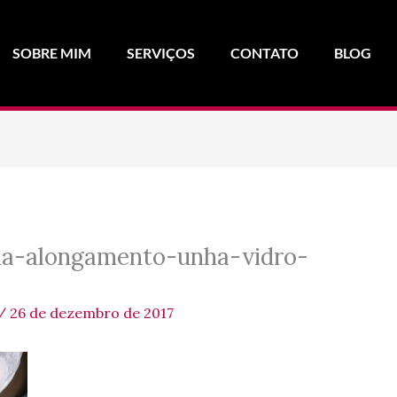
SOBRE MIM
SERVIÇOS
CONTATO
BLOG
ha-alongamento-unha-vidro-
/
26 de dezembro de 2017