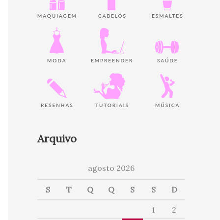
Arquivo
agosto 2026
S
T
Q
Q
S
S
D
1
2