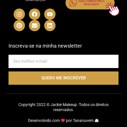
I
P
F
E
Y
L
n
i
a
n
o
i
s
n
c
v
u
n
t
t
e
e
t
k
a
e
b
l
u
e
g
r
o
o
b
d
r
e
o
p
e
i
Inscreva-se na minha newsletter
a
s
k
e
n
m
t
E-
mail
QUERO ME INSCREVER
Copyright 2022 © Jackie Makeup. Todos os direitos
reservados.
Desenvolvido com
por
Tananuvem