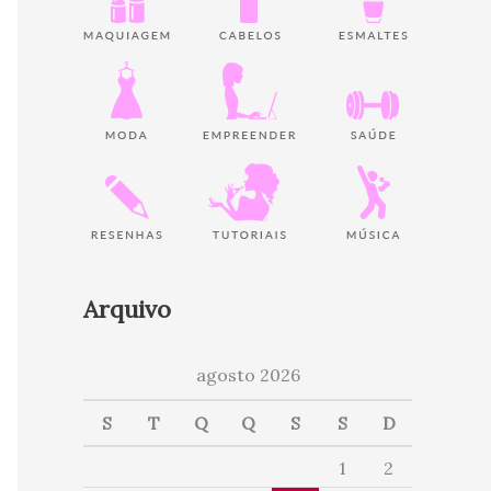
Arquivo
agosto 2026
S
T
Q
Q
S
S
D
1
2