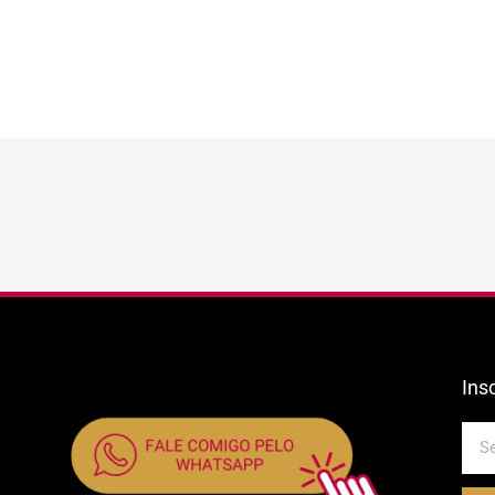
Ins
E-
mail