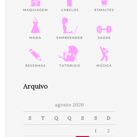
Arquivo
agosto 2026
S
T
Q
Q
S
S
D
1
2