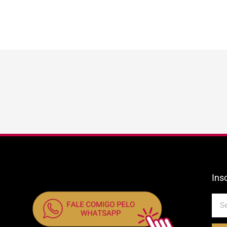
Ins
E-
mail