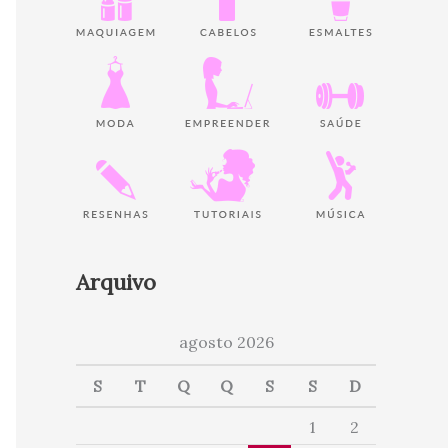
Arquivo
agosto 2026
S
T
Q
Q
S
S
D
1
2