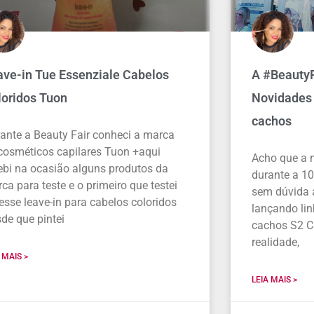
ave-in Tue Essenziale Cabelos
A #BeautyF
loridos Tuon
Novidades 
cachos
ante a Beauty Fair conheci a marca
cosméticos capilares Tuon +aqui
Acho que a 
ebi na ocasião alguns produtos da
durante a 10
ca para teste e o primeiro que testei
sem dúvida 
 esse leave-in para cabelos coloridos
lançando lin
de que pintei
cachos S2 C
realidade,
 MAIS >
LEIA MAIS >