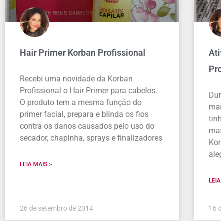
Hair Primer Korban Profissional
Ati
Pro
Recebi uma novidade da Korban
Profissional o Hair Primer para cabelos.
Dur
O produto tem a mesma função do
mar
primer facial, prepara e blinda os fios
tin
contra os danos causados pelo uso do
mas
secador, chapinha, sprays e finalizadores
Kor
ale
LEIA MAIS >
LEIA
26 de setembro de 2014
16 