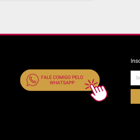
Ins
E-
mail