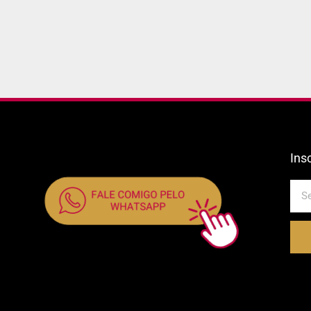
Ins
E-
mail