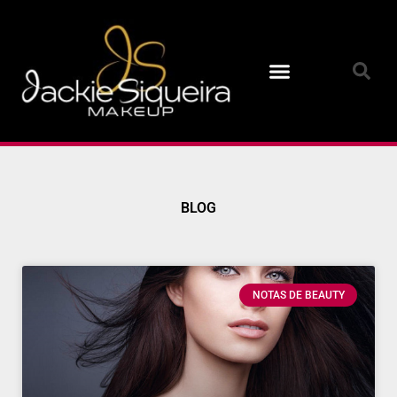
Ir
para
o
conteúdo
BLOG
NOTAS DE BEAUTY