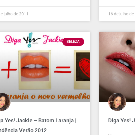
de julho de 2011
16 de julho de
BELEZA
a Yes! Jackie – Batom Laranja |
Diga Yes! 
ndência Verão 2012