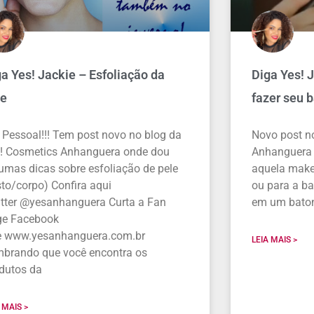
a Yes! Jackie – Esfoliação da
Diga Yes! 
le
fazer seu 
 Pessoal!!! Tem post novo no blog da
Novo post n
! Cosmetics Anhanguera onde dou
Anhanguera
umas dicas sobre esfoliação de pele
aquela make 
sto/corpo) Confira aqui
ou para a ba
tter @yesanhanguera Curta a Fan
em um bato
ge Facebook
e www.yesanhanguera.com.br
LEIA MAIS >
brando que você encontra os
dutos da
 MAIS >