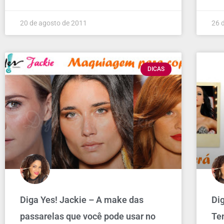
20 de agosto de 2011
26 
DICAS
Diga Yes! Jackie – A make das
Dig
passarelas que você pode usar no
Te