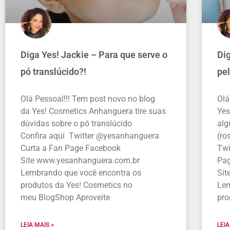
Diga Yes! Jackie – Para que serve o
Dig
pó translúcido?!
pe
Olá Pessoal!!! Tem post novo no blog
Olá
da Yes! Cosmetics Anhanguera tire suas
Yes
dúvidas sobre o pó translúcido
alg
Confira aqui Twitter @yesanhanguera
(ro
Curta a Fan Page Facebook
Twi
Site www.yesanhanguera.com.br
Pa
Lembrando que você encontra os
Sit
produtos da Yes! Cosmetics no
Lem
meu BlogShop Aproveite
pro
LEIA MAIS >
LEIA