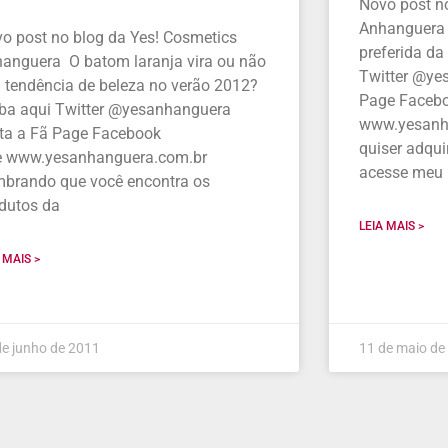
Novo post n
Anhanguera 
o post no blog da Yes! Cosmetics
preferida da
anguera O batom laranja vira ou não
Twitter @ye
a tendência de beleza no verão 2012?
Page Facebo
ba aqui Twitter @yesanhanguera
www.yesanh
ta a Fã Page Facebook
quiser adqui
e www.yesanhanguera.com.br
acesse meu 
brando que você encontra os
dutos da
LEIA MAIS >
 MAIS >
de junho de 2011
11 de maio de