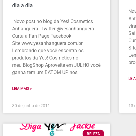
dia a dia
Nov
Anh
Novo post no blog da Yes! Cosmetics
vir
Anhanguera Twitter @yesanhanguera
Sai
Curta a Fan Page Facebook
Cur
Site www.yesanhanguera.com.br
Sit
Lembrando que você encontra os
Lem
produtos da Yes! Cosmetics no
pro
meu BlogShop Aproveite em JULHO você
ganha tem um BATOM UP nos
LEIA
LEIA MAIS >
30 de junho de 2011
13 
BELEZA