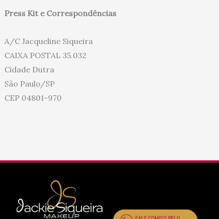
Press Kit e Correspondências
A/C Jacqueline Siqueira
CAIXA POSTAL 35.032
Cidade Dutra
São Paulo/SP
CEP 04801-970