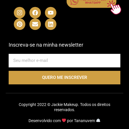
I
P
F
E
Y
L
n
i
a
n
o
i
s
n
c
v
u
n
t
t
e
e
t
k
a
e
b
l
u
e
g
r
o
o
b
d
r
e
o
p
e
i
Inscreva-se na minha newsletter
a
s
k
e
n
m
t
E-
mail
QUERO ME INSCREVER
Copyright 2022 © Jackie Makeup. Todos os direitos
reservados.
Desenvolvido com
por
Tananuvem